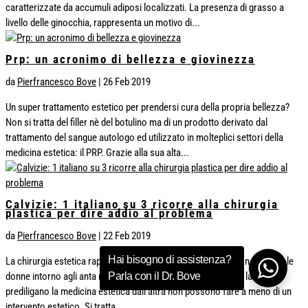
caratterizzate da accumuli adiposi localizzati. La presenza di grasso a
livello delle ginocchia, rappresenta un motivo di...
Prp: un acronimo di bellezza e giovinezza
da
Pierfrancesco Bove
|
26 Feb 2019
Un super trattamento estetico per prendersi cura della propria bellezza?
Non si tratta del filler nè del botulino ma di un prodotto derivato dal
trattamento del sangue autologo ed utilizzato in molteplici settori della
medicina estetica: il PRP. Grazie alla sua alta...
Calvizie: 1 italiano su 3 ricorre alla chirurgia
plastica per dire addio al problema
da
Pierfrancesco Bove
|
22 Feb 2019
Hai bisogno di assistenza?
La chirurgia estetica rappresenta ormai un punto di arrivo non solo per le
donne intorno agli anta ma anche per gli uomini che se da un lato pare
Parla con il Dr. Bove
prediligano la medicina estetica dall’altra non possono fare a meno di un
intervento estetico. Si tratta...