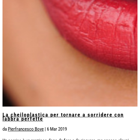
La cheiloplastica per tornare a sorridere con
labbra perfette
da
Pierfrancesco Bove
|
6 Mar 2019