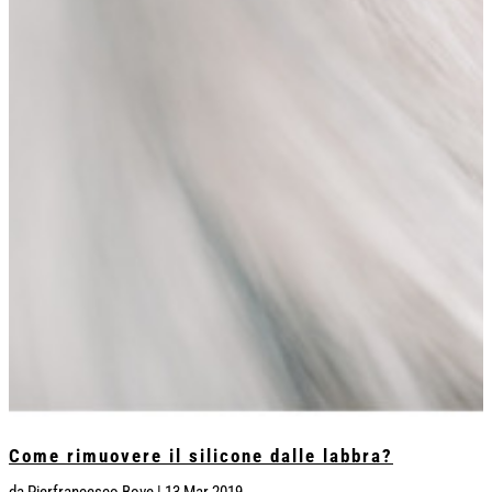
Come rimuovere il silicone dalle labbra?
da
Pierfrancesco Bove
|
13 Mar 2019