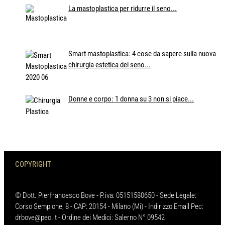
La mastoplastica per ridurre il seno...
Smart mastoplastica: 4 cose da sapere sulla nuova
chirurgia estetica del seno...
Donne e corpo: 1 donna su 3 non si piace...
COPYRIGHT
© Dott. Pierfrancesco Bove - P.iva: 05151580650 - Sede Legale:
Corso Sempione, 8 - CAP: 20154 - Milano (Mi) - Indirizzo Email Pec:
drbove@pec.it - Ordine dei Medici: Salerno N° 09542