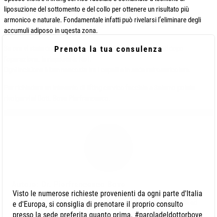
liposuzione del sottomento e del collo per ottenere un risultato più
armonico e naturale. Fondamentale infatti può rivelarsi l’eliminare degli
accumuli adiposo in uqesta zona.
Prenota la tua consulenza
Se ora vi state domandando se ci saranno cicatrici evidenti dopo
l’operazione, la risposta è: No!.
Ogni incisione è ben nascosta tra i capelli e in sede retroauricolare.
Per richiedere un intevento di lifting cervico facciale a Salerno potete
rivolgervi al Dott. Bove Pierfrancesco.
Autore: Dr. Pierfrancesco Bove
Visto le numerose richieste provenienti da ogni parte d'Italia
Sono il Dr. Pierfrancesco Bove, laureato in Medicina e Chirurgia ed
e d'Europa, si consiglia di prenotare il proprio consulto
abilitato alla professione medica presso la Seconda Università degli
presso la sede preferita quanto prima. #paroladeldottorbove