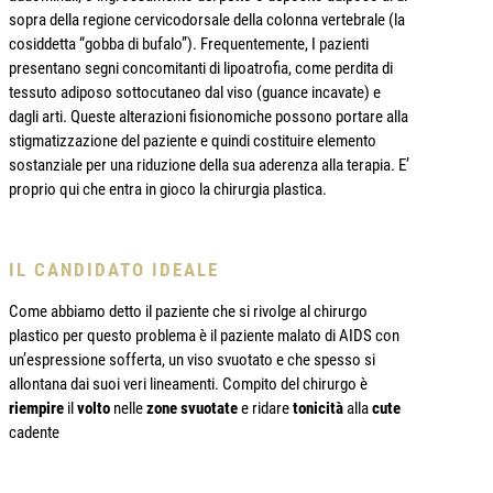
sopra della regione cervicodorsale della colonna vertebrale (la
cosiddetta “gobba di bufalo”). Frequentemente, I pazienti
presentano segni concomitanti di lipoatrofia, come perdita di
tessuto adiposo sottocutaneo dal viso (guance incavate) e
dagli arti. Queste alterazioni fisionomiche possono portare alla
stigmatizzazione del paziente e quindi costituire elemento
sostanziale per una riduzione della sua aderenza alla terapia. E’
proprio qui che entra in gioco la chirurgia plastica.
IL CANDIDATO IDEALE
Come abbiamo detto il paziente che si rivolge al chirurgo
plastico per questo problema è il paziente malato di AIDS con
un’espressione sofferta, un viso svuotato e che spesso si
allontana dai suoi veri lineamenti. Compito del chirurgo è
riempire
il
volto
nelle
zone
svuotate
e ridare
tonicità
alla
cute
cadente