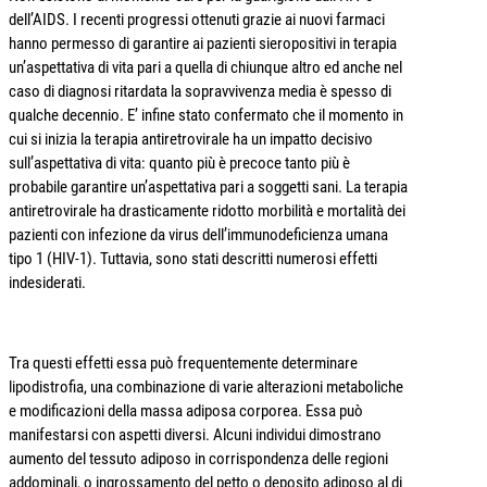
dell’AIDS. I recenti progressi ottenuti grazie ai nuovi farmaci
hanno permesso di garantire ai pazienti sieropositivi in terapia
un’aspettativa di vita pari a quella di chiunque altro ed anche nel
caso di diagnosi ritardata la sopravvivenza media è spesso di
qualche decennio. E’ infine stato confermato che il momento in
cui si inizia la terapia antiretrovirale ha un impatto decisivo
sull’aspettativa di vita: quanto più è precoce tanto più è
probabile garantire un’aspettativa pari a soggetti sani. La terapia
antiretrovirale ha drasticamente ridotto morbilità e mortalità dei
pazienti con infezione da virus dell’immunodeficienza umana
tipo 1 (HIV-1). Tuttavia, sono stati descritti numerosi effetti
indesiderati.
Tra questi effetti essa può frequentemente determinare
lipodistrofia, una combinazione di varie alterazioni metaboliche
e modificazioni della massa adiposa corporea. Essa può
manifestarsi con aspetti diversi. Alcuni individui dimostrano
aumento del tessuto adiposo in corrispondenza delle regioni
addominali, o ingrossamento del petto o deposito adiposo al di