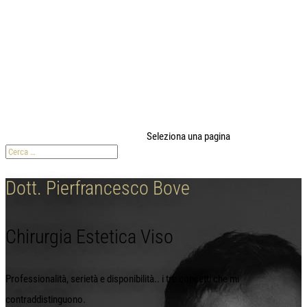
modal-check
Seleziona una pagina
Dott. Pierfrancesco Bove
Chirurgia Estetica Viso
Professionalità, serietà e disponibilità.. i tre concetti che mi
contraddistinguono.