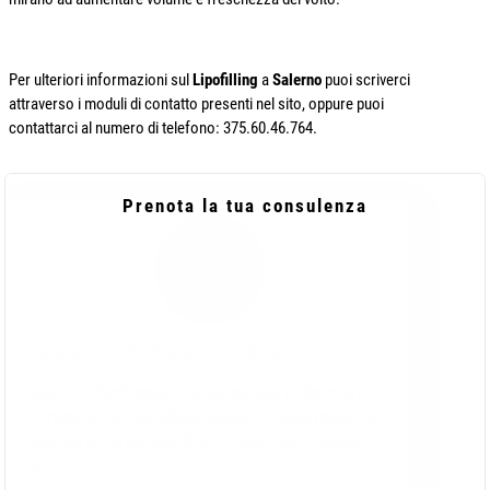
Per ulteriori informazioni sul
Lipofilling
a
Salerno
puoi scriverci
attraverso i moduli di contatto presenti nel sito, oppure puoi
contattarci al numero di telefono: 375.60.46.764.
Prenota la tua consulenza
Autore: Dr. Pierfrancesco Bove
Sono il Dr. Pierfrancesco Bove, laureato in Medicina e
Chirurgia ed abilitato alla professione medica presso la
Seconda Università degli Studi di Napoli con il massimo
dei voti.