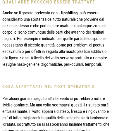
QUALI AREE POSSONO ESSERE TRATTATE
Anche se il grasso prelevato con il
lipofilling
può essere
considerato una sostanza del tutto naturale che proviene dal
paziente stesso e che può essere usato in qualunque zona del
corpo, ci sono comunque delle parti che avranno dei risultati
migliori. Per esempio è indicato per quelle parti del corpo che
necessitano di piccole quantità, come per problemi di pectus
escavatum o per difetti in seguito alla mastoplastica additiva o
alla liposuzione. A livello del volto serve soprattutto a riempire
le rughe naso-geniene, zigomatiche, peri-oculari, temporali.
COSA ASPETTARSI NEL POST OPERATORIO
Per alcuni giorni in seguito all’intervento si potrebbero notare
lividi e gonfiore. Ma una volta scomparsi questi, il risultato sarà
entusiasmante. Il volto apparirà disteso, fresco e ringiovanito e
piu’ di tutto, migliorerà la qualità della pelle che sarà luminosa e
idratata, soprattutto se si assoceranno insieme trattamenti che
mirano ad aumentare volume e freschezza del volto.