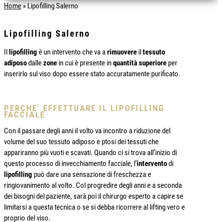
Home
»
Lipofilling Salerno
Lipofilling Salerno
Il
lipofilling
è un intervento che va a
rimuovere
il
tessuto
adiposo
dalle
zone
in cui è presente in
quantità superiore
per
inserirlo sul viso dopo essere stato accuratamente purificato.
PERCHE’ EFFETTUARE IL LIPOFILLING
FACCIALE
Con il passare degli anni il volto va incontro a riduzione del
volume del suo tessuto adiposo e ptosi dei tessuti che
appariranno più vuoti e scavati. Quando ci si trova all’inizio di
questo processo di invecchiamento facciale, l’
intervento
di
lipofilling
può dare una sensazione di freschezza e
ringiovanimento al volto. Col progredire degli anni e a seconda
dei bisogni del paziente, sarà poi il chirurgo esperto a capire se
limitarsi a questa tecnica o se si debba ricorrere al lifting vero e
proprio del viso.