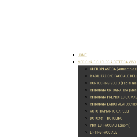
HOME
MEDICINA E CHIRURGIA ESTETICA VISO
CHEILOPLASTICA (Aumento e ri
RIABILITAZIONE FACCIALE DEL
CONTOURING VOLTO (Facial ma
CHIRURGIA ORTOGNATICA (Ment
CHIRURGIA PREPROTESICA MA
CHIRURGIA LABIOPALATOSCHIS
AUTOTRAPIANTO CAPELLI
BOTOX® – BOTULINO
PROTESI FACCIALI (Zigomi)
LIFTING FACCIALE