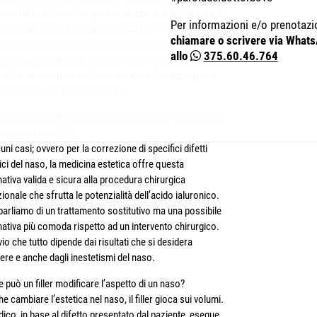
tati visibili nel breve tempo e senza periodi di degenza. E’
Per informazioni e/o prenotazi
so del rinofiller, un trattamento che sempre più spesso
chiamare o scrivere via What
a rivelarsi un’alternativa alla più nota rinoplastica. Ma
allo
375.60.46.764
amo la parola al Dott. Bove per saperne di più su questa
edura, un rinomato medico estetico e chirurgo, spesso
e in diversi programmi televisivi.
r Bove la rinoplastica può davvero essere sostituita dal
amento di rinoiller?
cuni casi; ovvero per la correzione di specifici difetti
ici del naso, la medicina estetica offre questa
nativa valida e sicura alla procedura chirurgica
zionale che sfrutta le potenzialità dell’acido ialuronico.
arliamo di un trattamento sostitutivo ma una possibile
nativa più comoda rispetto ad un intervento chirurgico.
vio che tutto dipende dai risultati che si desidera
ere e anche dagli inestetismi del naso.
può un filler modificare l’aspetto di un naso?
he cambiare l’estetica nel naso, il filler gioca sui volumi.
dico, in base al difetto presentato dal paziente, esegue