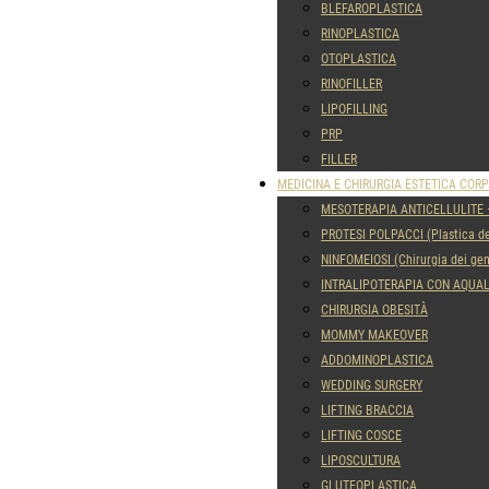
BLEFAROPLASTICA
RINOPLASTICA
OTOPLASTICA
RINOFILLER
LIPOFILLING
PRP
FILLER
MEDICINA E CHIRURGIA ESTETICA COR
MESOTERAPIA ANTICELLULITE 
PROTESI POLPACCI (Plastica de
NINFOMEIOSI (Chirurgia dei geni
INTRALIPOTERAPIA CON AQUA
CHIRURGIA OBESITÀ
MOMMY MAKEOVER
ADDOMINOPLASTICA
WEDDING SURGERY
LIFTING BRACCIA
LIFTING COSCE
LIPOSCULTURA
GLUTEOPLASTICA