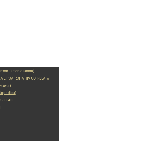
modal-check
modellamento labbra)
LA LIPOATROFIA HIV CORRELATA
keover)
oplastica)
SCELLARI
I