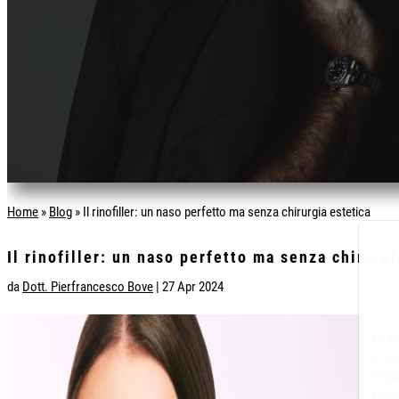
Home
»
Blog
»
Il rinofiller: un naso perfetto ma senza chirurgia estetica
Il rinofiller: un naso perfetto ma senza chirurgi
da
Dott. Pierfrancesco Bove
|
27 Apr 2024
La vi
e sma
tratt
frequ