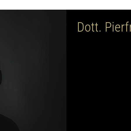
Dott. Pier
Blog Dott.
Il blog sulle ultime tendenze, cu
l'uomo e per la donna.