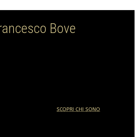
francesco Bove
 Bove
riosità dell'intrigante mondo della bellezza estetica per
SCOPRI CHI SONO