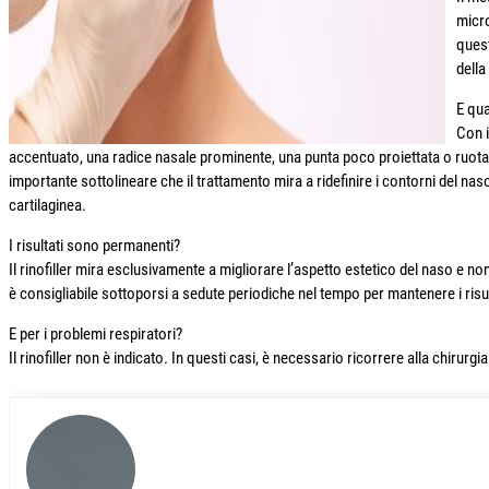
micro
quest
della
E qua
Con i
accentuato, una radice nasale prominente, una punta poco proiettata o ruota
importante sottolineare che il trattamento mira a ridefinire i contorni del na
cartilaginea.
I risultati sono permanenti?
Il rinofiller mira esclusivamente a migliorare l’aspetto estetico del naso e
è consigliabile sottoporsi a sedute periodiche nel tempo per mantenere i risult
E per i problemi respiratori?
Il rinofiller non è indicato. In questi casi, è necessario ricorrere alla chirurgia