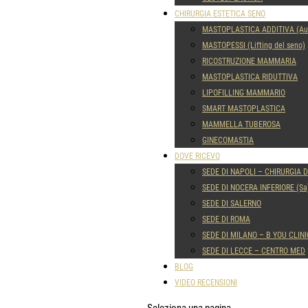
CHIRURGIA ESTETICA SENO
MASTOPLASTICA ADDITIVA (Aum
MASTOPESSI (Lifting del seno)
RICOSTRUZIONE MAMMARIA
MASTOPLASTICA RIDUTTIVA
LIPOFILLING MAMMARIO
SMART MASTOPLASTICA
MAMMELLA TUBEROSA
GINECOMASTIA
DOVE RICEVO
SEDE DI NAPOLI – CHIRURGIA 
SEDE DI NOCERA INFERIORE (Sa
SEDE DI SALERNO
SEDE DI ROMA
SEDE DI MILANO – B YOU CLINI
SEDE DI LECCE – CENTRO MED
BLOG
VIDEO RECENSIONI