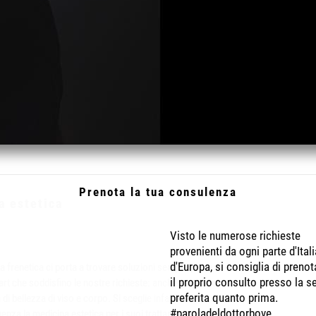
Prenota la tua consulenza
a estetica
Visto le numerose richieste
provenienti da ogni parte d'Itali
d'Europa, si consiglia di prenot
ta frenetica ci porta a trovare soluzioni sempre più fast
il proprio consulto presso la s
rt che soddisfino le nostre richieste: anche quando si
preferita quanto prima.
a di bellezza di viso e corpo. Si sceglie infatti con
#paroladeldottorbove
enza la medicina estetica per i suoi trattamenti dai