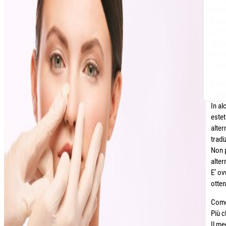
risul
il ca
sembr
lasci
proc
ospit
Dotto
tratt
In al
estet
alter
tradi
Non p
alter
E’ ov
otten
Come 
Più c
Il me