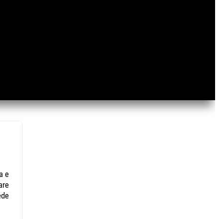
a e
are
ede