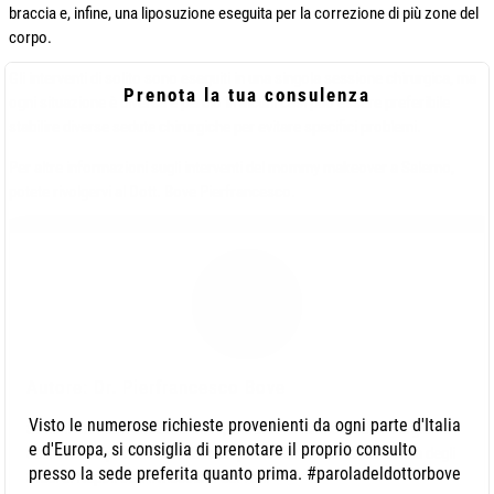
braccia e, infine, una liposuzione eseguita per la correzione di più zone del
corpo.
Gli interventi di solito sono eseguiti in una singola sessione chirurgica, ma
Prenota la tua consulenza
ogni situazione è diversa e perciò in alcuni casi può essere preferibile
stabilire diverse sedute chirurgiche per evitare specifici problemi.
Per altre informazioni sugli interventi del mommy makeover a Salerno,
potete rivolgervi al Dott. Bove Pierfrancesco.
Autore: Dr. Pierfrancesco Bove
Visto le numerose richieste provenienti da ogni parte d'Italia
Sono il Dr. Pierfrancesco Bove, laureato in Medicina e Chirurgia ed
e d'Europa, si consiglia di prenotare il proprio consulto
abilitato alla professione medica presso la Seconda Università degli
presso la sede preferita quanto prima. #paroladeldottorbove
Studi di Napoli con il massimo dei voti.