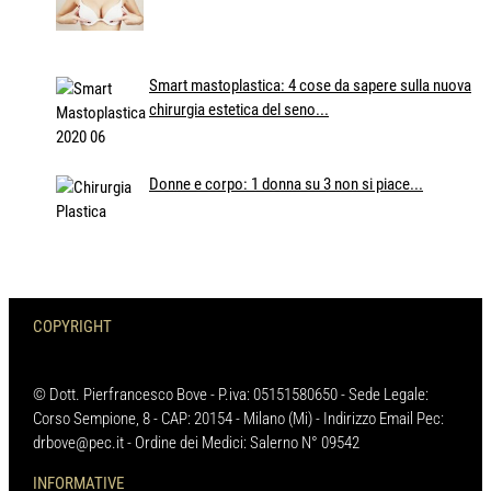
Smart mastoplastica: 4 cose da sapere sulla nuova
chirurgia estetica del seno...
Donne e corpo: 1 donna su 3 non si piace...
COPYRIGHT
© Dott. Pierfrancesco Bove - P.iva: 05151580650 - Sede Legale:
Corso Sempione, 8 - CAP: 20154 - Milano (Mi) - Indirizzo Email Pec:
drbove@pec.it - Ordine dei Medici: Salerno N° 09542
INFORMATIVE