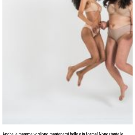
Anche le mamme vogliono mantenersi belle e in forma! Nonostante le