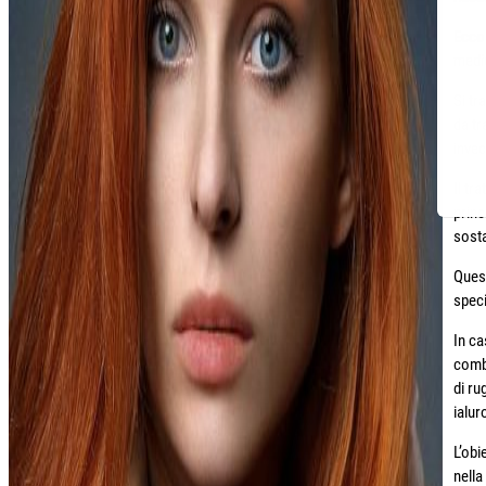
Ecco 
medic
Si tr
da tr
invec
Il tr
princ
sost
Quest
speci
In ca
combi
di ru
ialur
L’obi
nella