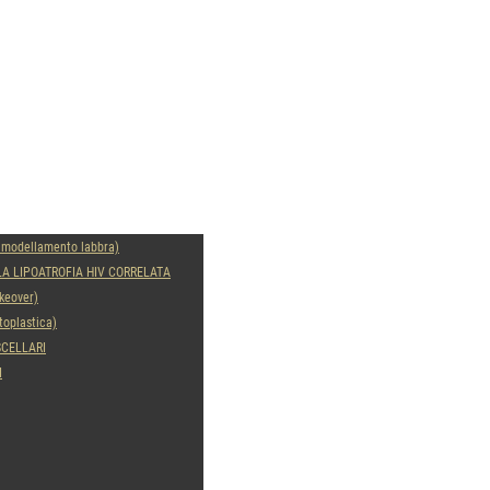
modal-check
modellamento labbra)
LA LIPOATROFIA HIV CORRELATA
keover)
oplastica)
SCELLARI
I