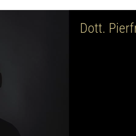
Dott. Pier
Blog Dott.
Il blog sulle ultime tendenze, cu
l'uomo e per la donna.