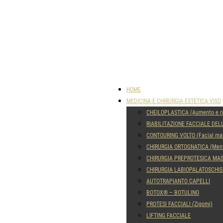
HOME
MEDICINA E CHIRURGIA ESTETICA VISO
CHEILOPLASTICA (Aumento e ri
RIABILITAZIONE FACCIALE DEL
CONTOURING VOLTO (Facial ma
CHIRURGIA ORTOGNATICA (Ment
CHIRURGIA PREPROTESICA MA
CHIRURGIA LABIOPALATOSCHIS
AUTOTRAPIANTO CAPELLI
BOTOX® – BOTULINO
PROTESI FACCIALI (Zigomi)
LIFTING FACCIALE