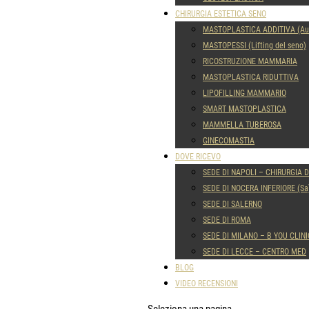
CHIRURGIA ESTETICA SENO
MASTOPLASTICA ADDITIVA (Aum
MASTOPESSI (Lifting del seno)
RICOSTRUZIONE MAMMARIA
MASTOPLASTICA RIDUTTIVA
LIPOFILLING MAMMARIO
SMART MASTOPLASTICA
MAMMELLA TUBEROSA
GINECOMASTIA
DOVE RICEVO
SEDE DI NAPOLI – CHIRURGIA 
SEDE DI NOCERA INFERIORE (Sa
SEDE DI SALERNO
SEDE DI ROMA
SEDE DI MILANO – B YOU CLINI
SEDE DI LECCE – CENTRO MED
BLOG
VIDEO RECENSIONI