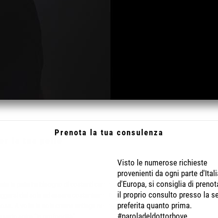
Prenota la tua consulenza
er la tua pelle
Visto le numerose richieste
provenienti da ogni parte d'Itali
d'Europa, si consiglia di prenot
ate la pelle ha bisogno di costanti cure e attenzioni per
il proprio consulto presso la s
ggersi dal sole ed essere costantemente tonica e
preferita quanto prima.
osa. A volte le sole creme antiage non bastano ed è
#paroladeldottorbove
sario agire “in profondità”.