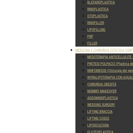
BLEFAROPLASTICA
RINOPLASTICA
OTOPLASTICA
RINOFILLER
LIPOFILLING
PRP
FILLER
MEDICINA E CHIRURGIA ESTETICA COR
MESOTERAPIA ANTICELLULITE 
PROTESI POLPACCI (Plastica de
NINFOMEIOSI (Chirurgia dei geni
INTRALIPOTERAPIA CON AQUA
CHIRURGIA OBESITÀ
MOMMY MAKEOVER
ADDOMINOPLASTICA
WEDDING SURGERY
LIFTING BRACCIA
LIFTING COSCE
LIPOSCULTURA
GLUTEOPLASTICA