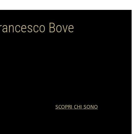
francesco Bove
 Bove
riosità dell'intrigante mondo della bellezza estetica per
SCOPRI CHI SONO