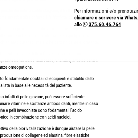
perchè durante la calda stagione, il trattamento di
Per informazioni e/o prenotazi
ina estetica più richiesto è la biorivitalizzazione.
chiamare o scrivere via What
allo
375.60.46.764
atta di una procedura ambulatoriale che funge non solo
attamento antiage, riducendo rughe e sgni tipici di un
chiamento cutaneo, ma anche da tonificante e idratante.
attamento prevede delle infiltrazioni sottocutanee di
ipi attivi come acido ialuronico, vitamine, antiossidanti o
anze omeopatiche.
o fondamentale cocktail di eccipienti è stabilito dallo
alista in base alle necessità del paziente.
so infatti di pelle giovane, può essere sufficiente
nare vitamine e sostanze antiossidanti, mentre in caso
ghe e pelli invecchiate sono fodamentali l’acido
onico in combinazione con acidi nucleici.
ettivo della biorivitalizzazione è dunque aiutare la pelle
 produzione di collagene ed elastina, fibre elastiche