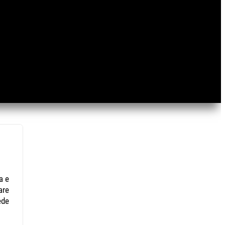
a e
are
ede