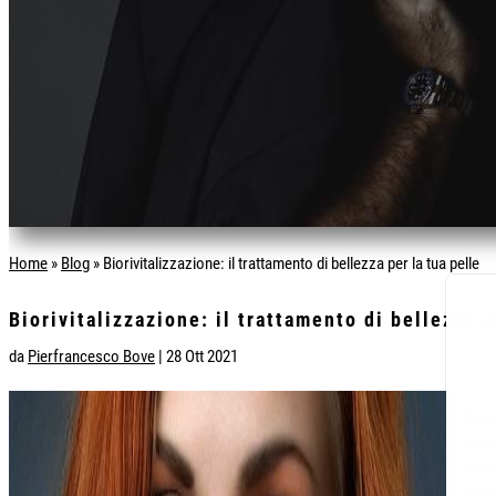
Home
»
Blog
»
Biorivitalizzazione: il trattamento di bellezza per la tua pelle
Biorivitalizzazione: il trattamento di bellezza p
da
Pierfrancesco Bove
|
28 Ott 2021
D’est
prote
lumin
neces