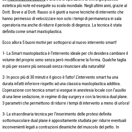
estetica più note ed eseguite su scala mondiale. Negli ultimi anni, grazie al
Dott. Bove e al Dott. Rauso si è giunti a nuove tecniche di intervento che
hanno permesso di velocizzare non solo i tempi di permanenza in sala
operatoria ma anche di ridurre il periodo di degenza. La tecnica è stata
definita come smart mastoplastica.
Ecco allora 5 buoni motivi per sottoporsi al nuovo intervento smart!
1- La Smart mastoplastica è l’intervento ideale per chi desidera cambiare il
volume del proprio seno senza però modificarne la forma. Qualche taglia
in più per essere più sensuali senza rinunciare alla naturalità!
2- In poco più di 30 minuti e il gioco è fatto! L’intervento smart ha una
durata infatti inferiore rispetto ad una classica mastoplastica additiva.
L’operazione con tecnica smart si esegue in anestesia locale con l’ausilio
di una lieve sedazione, in regime di day surgery e con la tecnica dual plane.
3 parametri che permettono di ridurre i tempi di intervento a meno di un’ora!
3- La straordinaria tecnica per l’inserimento delle protesi definita
sottomuscolare dual plane è appositamente studiata per ridurre eventuali
inconvenienti legati a contrazioni dinamiche del muscolo del petto. In