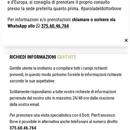
e d'Europa, si consiglia di prenotare il proprio consulto
presso la sede preferita quanto prima. #paroladeldottorbove
Sono il Dr. Pierfrancesco Bove, laureato in Medicina e Chirurgia ed
abilitato alla professione medica presso la Seconda Università degli
Per informazioni e/o prenotazioni
chiamare o scrivere via
Studi di Napoli con il massimo dei voti.
WhatsApp allo
375.60.46.764
✕
RICHIEDI INFORMAZIONI
GRATUITE
Gentile utente la invitiamo a compilare tutti i campi richiesti
presenti, in questo modo potremo fornirle le informazioni richieste
secondo le sue aspettative.
Solitamente rispondiamo a tutte vostre richieste di informazioni
pervenute dal nostro sito in massimo 24/48 ore dalla ricezione
della vostra email.
Per prenotare una visita specialistica con il Dott. Pierfrancesco
Bove è possibile in alternativa anche telefonare al numero diretto
375.60.46.764