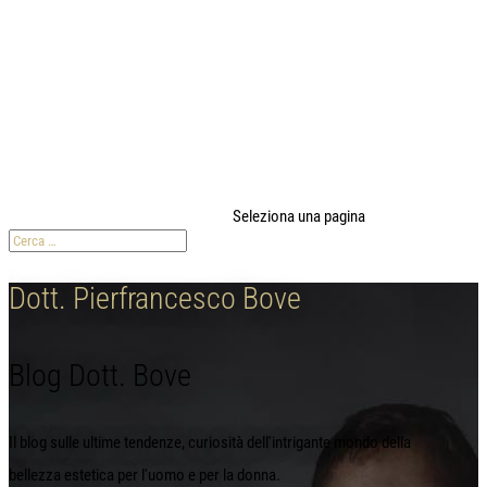
modal-check
Seleziona una pagina
Dott. Pierfrancesco Bove
Blog Dott. Bove
Il blog sulle ultime tendenze, curiosità dell'intrigante mondo della
bellezza estetica per l'uomo e per la donna.