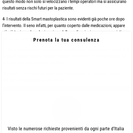
questo modo non solo si velocizzano i tempi operatori ma si assicurano
risultati senza rischi futuri per la paziente.
4- I risultati della Smart mastoplastica sono evidenti già poche ore dopo
l’intervento. Il seno infatti, per quanto coperto dalle medicazioni, appare
già più tonico e dopo la rimozione delle medicazioni non sono previsti
particolari accorgimenti.
Prenota la tua consulenza
5- Per le medicazioni e fasciature contenitive, per la rimozione l’attesa è di
circa 30 giorni e dunque anche i tempi di degenza si riducono rispetto ad
una classica mastoplastica additiva.
Per ulteriori informazioni sulla smart mastoplastica a Salerno potrete
rivolgervi direttamente al Dott. Bove.
Visto le numerose richieste provenienti da ogni parte d'Italia
Autore: Dr. Pierfrancesco Bove