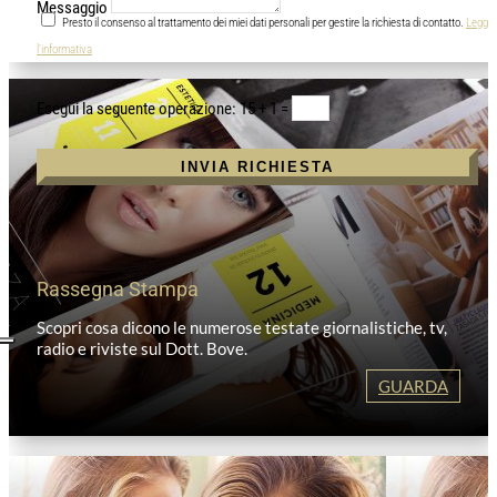
Messaggio
Presto il consenso al trattamento dei miei dati personali per gestire la richiesta di contatto.
Leggi
l'informativa
15 + 1
=
INVIA RICHIESTA
Rassegna Stampa
Scopri cosa dicono le numerose testate giornalistiche, tv,
radio e riviste sul Dott. Bove.
GUARDA