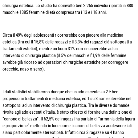
chirurgia estetica. Lo studio ha coinvolto ben 2.265 individui ripartiti in 880
maschi e 1385 femmine di età compresa tra i 13 e i 18 anni.
Circa il 49% degli adolescenti ricorrerebbe con piacere alla medicina
estetica (tra cui il 15,8% delle ragazzi e il 3,3% dei ragazzi già sottoposti a
trattamenti estetici), mentre un buon 31% non rinuncerebbe ad un
intervento di chirurgia plastica (il 5% dei maschi e l’1,9% delle femmine
avrebbe già ricorso ad operazioni chirurgiche estetiche per correggere
orecchie, naso o seno).
I dati statistici stabiliscono dunque che un adolescente su 2 è ben
propenso ai trattamenti di medicina estetica, ed 1 su 3 non esiterebbe nel
sottoporsi ad un intervento di chirurgia plastica. Tra le diverse domande
rivolte agli adolescenti d’Italia, è stato chiesto di fornire una definizione di
“canone di bellezza”. Il 62,5% dei ragazzi ha parlato di “armonia della figura
e proporzione” mettendo in luce come i canoni di bellezza adolescenziali
siano particolarmente stereotipati. Infatti circa 3 ragazze su 4 hanno