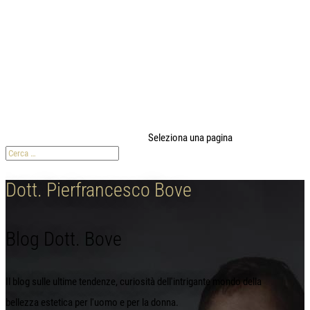
modal-check
Seleziona una pagina
Dott. Pierfrancesco Bove
Blog Dott. Bove
Il blog sulle ultime tendenze, curiosità dell'intrigante mondo della
bellezza estetica per l'uomo e per la donna.