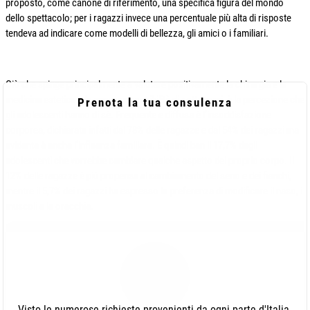
proposto, come canone di riferimento, una specifica figura del mondo
dello spettacolo; per i ragazzi invece una percentuale più alta di risposte
tendeva ad indicare come modelli di bellezza, gli amici o i familiari.
Ciò che spinge principalmente a valutare positivamente la chirurgia e la
medicina estetica e la annessa possibilità di sottoporvi, è la percezione che
Prenota la tua consulenza
gli adolescenti hanno di sé. Frequente e diffusa è l’insoddisfazione
corporea, dichiarata infatti dal 78% delle ragazze e dal 54% dei ragazzi ma
evidente è anche l’influenza familiare. È quindi ben il 17,7% degli
adolescenti che vorrebbe cambiare qualche aspetto del proprio corpo. Il
12% delle ragazze è più propensa al cambiamento del seno e dei fianchi,
mentre il 5,7% dei ragazzi ha espresso la preferenza di modificare il naso, i
muscoli e le orecchie.
Visto le numerose richieste provenienti da ogni parte d'Italia