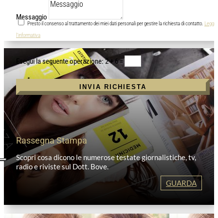
Messaggio
Presto il consenso al trattamento dei miei dati personali per gestire la richiesta di contatto.
Leggi
l'informativa
2 + 6
=
INVIA RICHIESTA
Rassegna Stampa
Scopri cosa dicono le numerose testate giornalistiche, tv,
radio e riviste sul Dott. Bove.
GUARDA