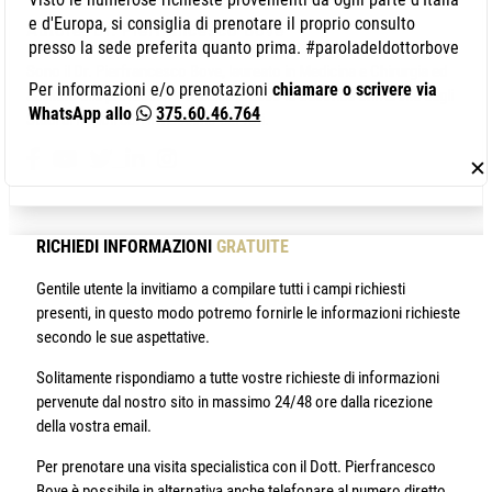
e d'Europa, si consiglia di prenotare il proprio consulto
Autore: Dr. Pierfrancesco Bove
presso la sede preferita quanto prima. #paroladeldottorbove
Sono il Dr. Pierfrancesco Bove, laureato in Medicina e Chirurgia ed
Per informazioni e/o prenotazioni
chiamare o scrivere via
abilitato alla professione medica presso la Seconda Università degli
WhatsApp allo
375.60.46.764
Studi di Napoli con il massimo dei voti.
✕
RICHIEDI INFORMAZIONI
GRATUITE
Gentile utente la invitiamo a compilare tutti i campi richiesti
presenti, in questo modo potremo fornirle le informazioni richieste
secondo le sue aspettative.
Solitamente rispondiamo a tutte vostre richieste di informazioni
pervenute dal nostro sito in massimo 24/48 ore dalla ricezione
della vostra email.
Per prenotare una visita specialistica con il Dott. Pierfrancesco
Bove è possibile in alternativa anche telefonare al numero diretto