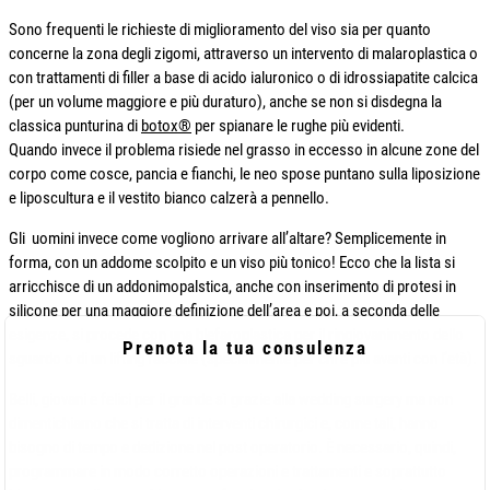
Sono frequenti le richieste di miglioramento del viso sia per quanto
concerne la zona degli zigomi, attraverso un intervento di malaroplastica o
con trattamenti di filler a base di acido ialuronico o di idrossiapatite calcica
(per un volume maggiore e più duraturo), anche se non si disdegna la
classica punturina di
botox®
per spianare le rughe più evidenti.
Quando invece il problema risiede nel grasso in eccesso in alcune zone del
corpo come cosce, pancia e fianchi, le neo spose puntano sulla liposizione
e liposcultura e il vestito bianco calzerà a pennello.
Gli uomini invece come vogliono arrivare all’altare? Semplicemente in
forma, con un addome scolpito e un viso più tonico! Ecco che la lista si
arricchisce di un addonimopalstica, anche con inserimento di protesi in
silicone per una maggiore definizione dell’area e poi, a seconda delle
esigenze, si procede con una blefaroplastica per il ringiovanimento dello
Prenota la tua consulenza
sguardo o di un lifting facciale (specialmente per chi è più avanti con l’età).
Belli, giovani e felici per il grande sì grazie alla wedding surgery ma non
dimentichiamo che si tratta di interventi chirurgici e, come tali, hanno
bisogno di tempo e dedizione nel post operatorio. È necessario, quindi,
programmare in modo corretto operazioni e trattamenti e soprattutto