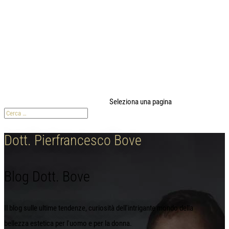
modal-check
Seleziona una pagina
Dott. Pierfrancesco Bove
Blog Dott. Bove
Il blog sulle ultime tendenze, curiosità dell'intrigante mondo della
bellezza estetica per l'uomo e per la donna.