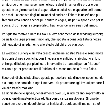
un ricordo che rimarrà sempre nel cuore degli innamorati e proprio per
questo è un giorno carico di aspettative in cui si vuole apparire belli come
non mai. La tenenza degli ultimi anni ad andare all’altare in un età non più
freschissima, rende ancora più sentita la voglia, sia per lo sposo che per la
sposa, di correggere i propri difetti fisici e cancellare i segni del tempo.
Per questo motivo è nato in USA il nuovo fenomeno della wedding surgery,
ossia la chirurgia pre matrimoniale, che sposta la consueta lista di nozze
dal negozio di arredamento allo studio del chirurgo plastico.
La wedding surgery è arrivata presto anche nel nostro Paese e sono molte
le coppie di neo sposi che, con il necessario anticipo, si rivolgono al loto
chirurgo di fiducia per pianificare interventi e trattamenti per un “ritocco”
mirato a poter pronunciare il fatidico sì al massimo della forma fisica.
Ecco quindi che si stabilisce questa particolare lista di nozze, specificando
sia tempi che costi dei singoli interventi da presentare agli invitati per dare il
via alla trasformazione.
Le richieste delle spose, generalmente over 30, si indirizzano soprattutto in
operazioni di mastoplastica additiva con o senza
mastopessi
(lifting del
seno) per avere un decolleté da far invidia alle adolescenti, ma non solo!