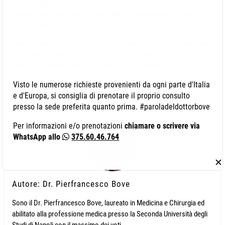
bisogna scegliere un chirurgo professionale che riesca a condurre passo
per passo i futuri sposi nei loro cambiamenti, raggiungendo risultati
armonici e naturali.
Un buon chirurgo porta gli sposi al loro matrimonio nella loro massima
forma e bellezza, senza stravolgere le loro caratteristiche e senza il
rischio che gli invitati stentino a riconoscere la coppia!
A Salerno potrete richiedere la vostra wedding surgery al Dott. Bove
Visto le numerose richieste provenienti da ogni parte d'Italia
Pierfrancesco.
e d'Europa, si consiglia di prenotare il proprio consulto
presso la sede preferita quanto prima. #paroladeldottorbove
Per informazioni e/o prenotazioni
chiamare o scrivere via
WhatsApp allo
375.60.46.764
✕
Autore: Dr. Pierfrancesco Bove
Sono il Dr. Pierfrancesco Bove, laureato in Medicina e Chirurgia ed
abilitato alla professione medica presso la Seconda Università degli
Studi di Napoli con il massimo dei voti.