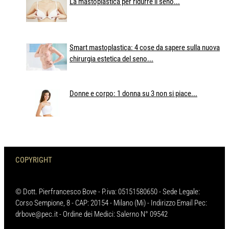
La mastoplastica per ridurre il seno...
Smart mastoplastica: 4 cose da sapere sulla nuova
chirurgia estetica del seno...
Donne e corpo: 1 donna su 3 non si piace...
COPYRIGHT
© Dott. Pierfrancesco Bove - P.iva: 05151580650 - Sede Legale:
Corso Sempione, 8 - CAP: 20154 - Milano (Mi) - Indirizzo Email Pec:
drbove@pec.it - Ordine dei Medici: Salerno N° 09542