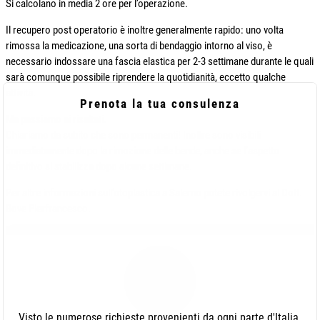
Si calcolano in media 2 ore per l’operazione.
Il recupero post operatorio è inoltre generalmente rapido: uno volta
rimossa la medicazione, una sorta di bendaggio intorno al viso, è
necessario indossare una fascia elastica per 2-3 settimane durante le quali
sarà comunque possibile riprendere la quotidianità, eccetto qualche
attività.
Prenota la tua consulenza
Ma passiamo ai risultati.
Chiariamo da subito che sono permanenti! Inoltre sono visibili
immediatamente dopo la rimozione delle bende, anche se l’aspetto
definitivo si stabilizza dopo alcune settimane.
Per altre informazioni sull’otoplastica a Salerno potete rivolgervi al Dott.
Bove Pierfrancesco.
Visto le numerose richieste provenienti da ogni parte d'Italia