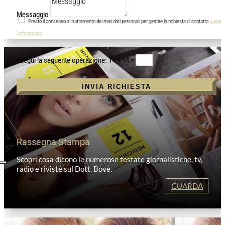
Messaggio
Presto il consenso al trattamento dei miei dati personali per gestire la richiesta di contatto.
Leggi
l'informativa
14 + 14
=
INVIA RICHIESTA
Rassegna Stampa
Scopri cosa dicono le numerose testate giornalistiche, tv,
radio e riviste sul Dott. Bove.
GUARDA