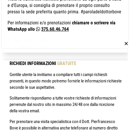
e d'Europa, si consiglia di prenotare il proprio consulto
Autore: Dr. Pierfrancesco Bove
presso la sede preferita quanto prima. #paroladeldottorbove
Sono il Dr. Pierfrancesco Bove, laureato in Medicina e Chirurgia ed
Per informazioni e/o prenotazioni
chiamare o scrivere via
abilitato alla professione medica presso la Seconda Università degli
WhatsApp allo
375.60.46.764
Studi di Napoli con il massimo dei voti.
✕
RICHIEDI INFORMAZIONI
GRATUITE
Gentile utente la invitiamo a compilare tutti i campi richiesti
presenti, in questo modo potremo fornirle le informazioni richieste
secondo le sue aspettative.
Solitamente rispondiamo a tutte vostre richieste di informazioni
pervenute dal nostro sito in massimo 24/48 ore dalla ricezione
della vostra email.
Per prenotare una visita specialistica con il Dott. Pierfrancesco
Bove è possibile in alternativa anche telefonare al numero diretto