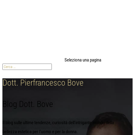
modal-check
Seleziona una pagina
Dott. Pierfrancesco Bove
Blog Dott. Bove
Il blog sulle ultime tendenze, curiosità dell'intrigante mondo della
bellezza estetica per l'uomo e per la donna.