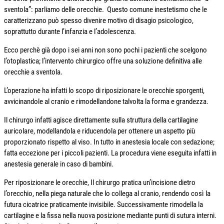
sventola”: parliamo delle orecchie. Questo comune inestetismo che le
caratterizzano può spesso divenire motivo di disagio psicologico,
soprattutto durante l’infanzia e l’adolescenza.
Ecco perchè già dopo i sei anni non sono pochi i pazienti che scelgono
l’otoplastica; l’intervento chirurgico offre una soluzione definitiva alle
orecchie a sventola.
L’operazione ha infatti lo scopo di riposizionare le orecchie sporgenti,
avvicinandole al cranio e rimodellandone talvolta la forma e grandezza.
Il chirurgo infatti agisce direttamente sulla struttura della cartilagine
auricolare, modellandola e riducendola per ottenere un aspetto più
proporzionato rispetto al viso. In tutto in anestesia locale con sedazione;
fatta eccezione per i piccoli pazienti. La procedura viene eseguita infatti in
anestesia generale in caso di bambini.
Per riposizionare le orecchie, Il chirurgo pratica un’incisione dietro
l’orecchio, nella piega naturale che lo collega al cranio, rendendo così la
futura cicatrice praticamente invisibile. Successivamente rimodella la
cartilagine e la fissa nella nuova posizione mediante punti di sutura interni.