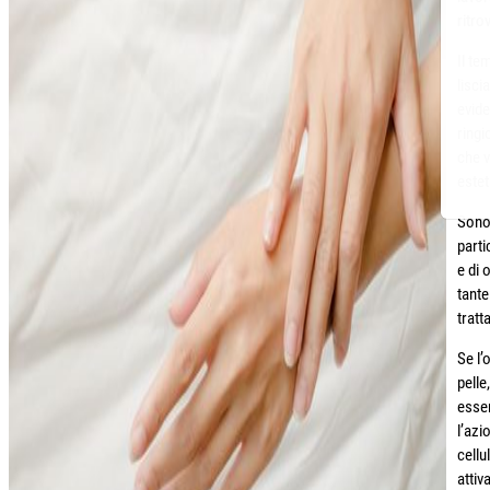
ritro
Il te
lisci
evide
ringi
che v
estet
Sono 
parti
e di 
tante
tratt
Se l’
pelle
esser
l’azi
cellu
attiv