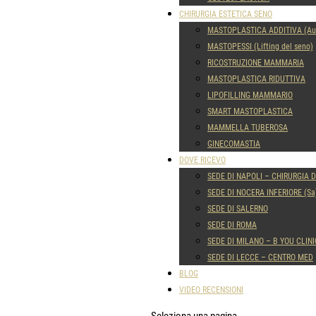
CHIRURGIA ESTETICA SENO
MASTOPLASTICA ADDITIVA (Aum
MASTOPESSI (Lifting del seno)
RICOSTRUZIONE MAMMARIA
MASTOPLASTICA RIDUTTIVA
LIPOFILLING MAMMARIO
SMART MASTOPLASTICA
MAMMELLA TUBEROSA
GINECOMASTIA
DOVE RICEVO
SEDE DI NAPOLI – CHIRURGIA 
SEDE DI NOCERA INFERIORE (Sa
SEDE DI SALERNO
SEDE DI ROMA
SEDE DI MILANO – B YOU CLINI
SEDE DI LECCE – CENTRO MED
BLOG
VIDEO RECENSIONI