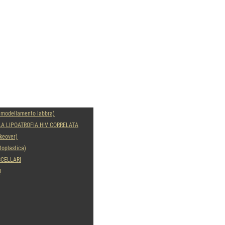
modal-check
modellamento labbra)
LA LIPOATROFIA HIV CORRELATA
keover)
oplastica)
SCELLARI
I