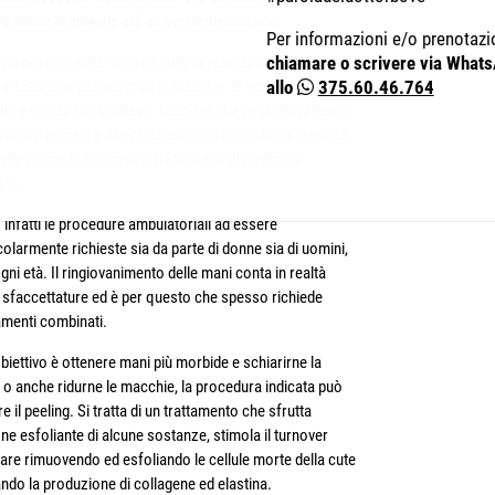
va anche in giovane età ad averle invecchiate.
Per informazioni e/o prenotazi
mpo poi non aiuta! Con gli anni, la pelle appare meno
chiamare o scrivere via What
a e tesa, compaiono grinze, macchie, le vene sono più
allo
375.60.46.764
nti e sembrano in rilievo. Ecco perchè negli ultimi tempi,
ovanire le mani è diventato un trend in continua crescita
ede coinvolti i numerosi trattamenti di medicina
ica.
infatti le procedure ambulatoriali ad essere
colarmente richieste sia da parte di donne sia di uomini,
ogni età. Il ringiovanimento delle mani conta in realtà
 sfaccettature ed è per questo che spesso richiede
amenti combinati.
obiettivo è ottenere mani più morbide e schiarirne la
, o anche ridurne le macchie, la procedura indicata può
e il peeling. Si tratta di un trattamento che sfrutta
one esfoliante di alcune sostanze, stimola il turnover
lare rimuovendo ed esfoliando le cellule morte della cute
ando la produzione di collagene ed elastina.