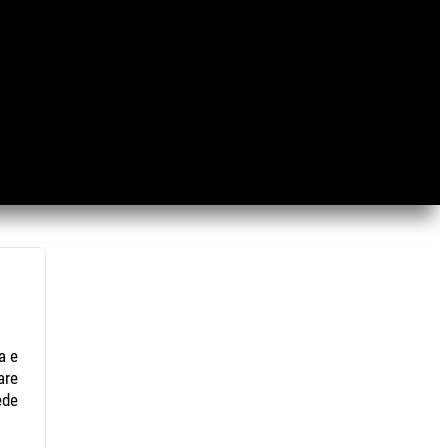
a e
are
ede