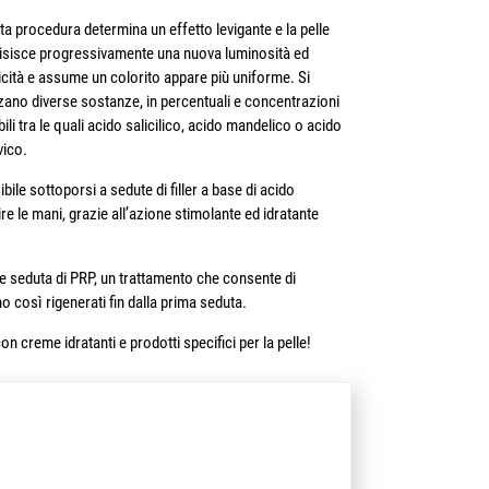
a procedura determina un effetto levigante e la pelle
isisce progressivamente una nuova luminosità ed
icità e assume un colorito appare più uniforme. Si
zzano diverse sostanze, in percentuali e concentrazioni
bili tra le quali acido salicilico, acido mandelico o acido
vico.
ibile sottoporsi a sedute di filler a base di acido
ire le mani, grazie all’azione stimolante ed idratante
he seduta di PRP, un trattamento che consente di
ano così rigenerati fin dalla prima seduta.
n creme idratanti e prodotti specifici per la pelle!