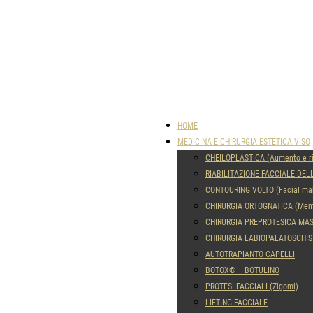
HOME
MEDICINA E CHIRURGIA ESTETICA VISO
CHEILOPLASTICA (Aumento e ri
RIABILITAZIONE FACCIALE DEL
CONTOURING VOLTO (Facial ma
CHIRURGIA ORTOGNATICA (Ment
CHIRURGIA PREPROTESICA MA
CHIRURGIA LABIOPALATOSCHIS
AUTOTRAPIANTO CAPELLI
BOTOX® – BOTULINO
PROTESI FACCIALI (Zigomi)
LIFTING FACCIALE