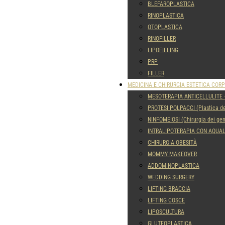
BLEFAROPLASTICA
RINOPLASTICA
OTOPLASTICA
RINOFILLER
LIPOFILLING
PRP
FILLER
MEDICINA E CHIRURGIA ESTETICA COR
MESOTERAPIA ANTICELLULITE 
PROTESI POLPACCI (Plastica de
NINFOMEIOSI (Chirurgia dei geni
INTRALIPOTERAPIA CON AQUA
CHIRURGIA OBESITÀ
MOMMY MAKEOVER
ADDOMINOPLASTICA
WEDDING SURGERY
LIFTING BRACCIA
LIFTING COSCE
LIPOSCULTURA
GLUTEOPLASTICA