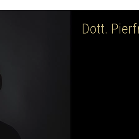
Dott. Pier
Blog Dott.
Il blog sulle ultime tendenze, cu
l'uomo e per la donna.