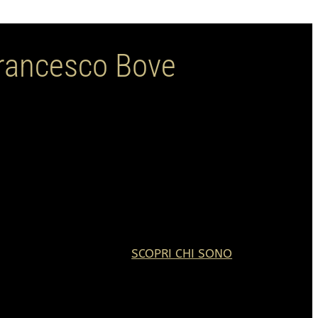
francesco Bove
 Bove
riosità dell'intrigante mondo della bellezza estetica per
SCOPRI CHI SONO