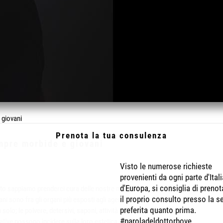
 giovani
Prenota la tua consulenza
empre morbide e giovani
Visto le numerose richieste
provenienti da ogni parte d'Itali
d'Europa, si consiglia di prenot
to sappiamo prenderci cura delle nostre mani?
il proprio consulto presso la s
ni sono fra gli organi più esposti agli agenti atmosferici
preferita quanto prima.
 solo; le polvere, detersivi, saponi, attività sportive o
#paroladeldottorbove
ative possono incidere sulla loro estetica e spesso ci si