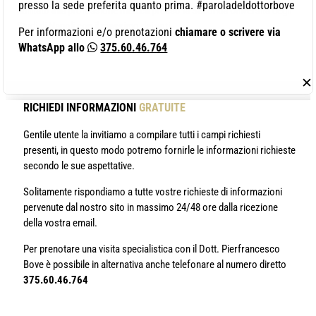
presso la sede preferita quanto prima. #paroladeldottorbove
abilitato alla professione medica presso la Seconda Università degli
Studi di Napoli con il massimo dei voti.
Per informazioni e/o prenotazioni
chiamare o scrivere via
WhatsApp allo
375.60.46.764
✕
RICHIEDI INFORMAZIONI
GRATUITE
Gentile utente la invitiamo a compilare tutti i campi richiesti
presenti, in questo modo potremo fornirle le informazioni richieste
secondo le sue aspettative.
Solitamente rispondiamo a tutte vostre richieste di informazioni
pervenute dal nostro sito in massimo 24/48 ore dalla ricezione
della vostra email.
Per prenotare una visita specialistica con il Dott. Pierfrancesco
Bove è possibile in alternativa anche telefonare al numero diretto
375.60.46.764