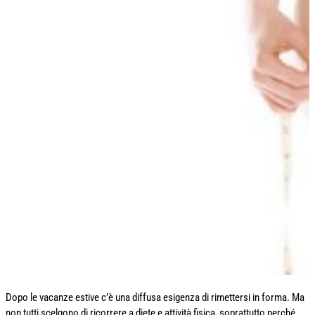
Dopo le vacanze estive c’è una diffusa esigenza di rimettersi in forma. Ma
non tutti scelgono di ricorrere a diete e attività fisica, soprattutto perché