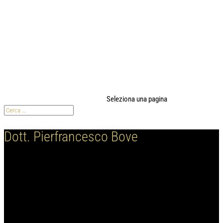
modal-check
Seleziona una pagina
Dott. Pierfrancesco Bove
Blog Dott. Bove
Il blog sulle ultime tendenze, curiosità dell'intrigante mondo della
bellezza estetica per l'uomo e per la donna.