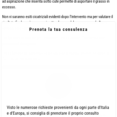
ad aspirazione che inserita sotto cute permette di asportare il grasso in
eccesso.
Non vi saranno esiti cicatriziali evidenti dopo l’intervento ma per valutare il
risultato finale sarà necessario attendere qualche mese quando l’area
operata sarà ormai del tutto sgonfia.
Prenota la tua consulenza
Più liposuzioni dunque per i maschietti ma ricordate: l’intervento non
permette di dimagirire!
Per richiedere un intervento di liposuzione a Salerno potete rivolgervi al
Dott. Bove Pierfrancesco.
Autore: Dr. Pierfrancesco Bove
Visto le numerose richieste provenienti da ogni parte d'Italia
e d'Europa, si consiglia di prenotare il proprio consulto
Sono il Dr. Pierfrancesco Bove, laureato in Medicina e Chirurgia ed