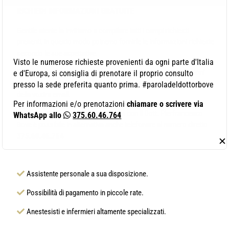
RICHIEDI INFORMAZIONI
GRATUITE
Gentile utente la invitiamo a compilare tutti i campi richiesti
presenti, in questo modo potremo fornirle le informazioni richieste
secondo le sue aspettative.
Visto le numerose richieste provenienti da ogni parte d'Italia
Solitamente rispondiamo a tutte vostre richieste di informazioni
e d'Europa, si consiglia di prenotare il proprio consulto
pervenute dal nostro sito in massimo 24/48 ore dalla ricezione
presso la sede preferita quanto prima. #paroladeldottorbove
della vostra email.
Per informazioni e/o prenotazioni
chiamare o scrivere via
Per prenotare una visita specialistica con il Dott. Pierfrancesco
WhatsApp allo
375.60.46.764
Bove è possibile in alternativa anche telefonare al numero diretto
375.60.46.764
✕
Assistente personale a sua disposizione.
Possibilità di pagamento in piccole rate.
Anestesisti e infermieri altamente specializzati.