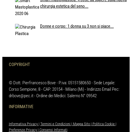
chirurgia estetica del seno...
Donne e corpo: 1 donna su 3 non si piace...
COPYRIGHT
© Dott. Pierfrancesco Bove - P.iva: 05151580650 - Sede Legale:
Corso Sempione, 8 - CAP: 20154 - Milano (Mi) - Indirizzo Email Pec:
drbove@pec.it - Ordine dei Medici: Salerno N° 09542
INFORMATIVE
Informativa Privacy
|
Termini e Condizioni
|
Mappa Sito
|
Politica Cookie
|
Preferenze Privacy
|
Consensi Informati