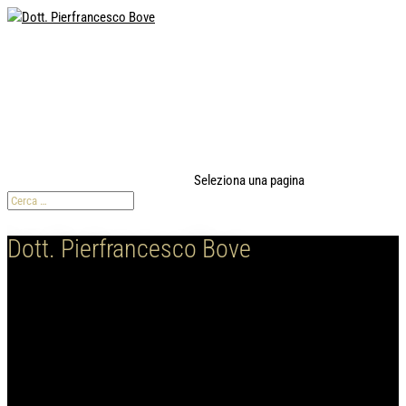
modal-check
Seleziona una pagina
Dott. Pierfrancesco Bove
Blog Dott. Bove
Il blog sulle ultime tendenze, curiosità dell'intrigante mondo della
bellezza estetica per l'uomo e per la donna.