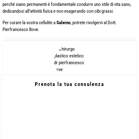
perché siano permanenti è fondamentale condurre uno stile di vita sano,
dedicandosi all’attività fisica e non esagerando con cibi grassi.
Per curare la vostra cellulite a
Salerno
, potrete rivolgervi al Dott.
Pierfrancesco Bove.
Prenota la tua consulenza
Autore: Dr. Pierfrancesco Bove
Sono il Dr. Pierfrancesco Bove, laureato in Medicina e Chirurgia ed
abilitato alla professione medica presso la Seconda Università degli
Studi di Napoli con il massimo dei voti.