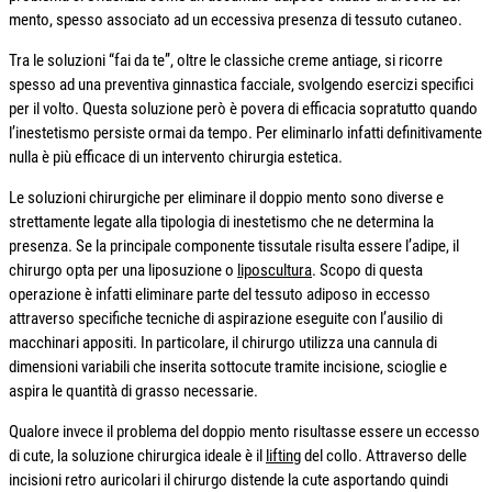
mento, spesso associato ad un eccessiva presenza di tessuto cutaneo.
Tra le soluzioni “fai da te”, oltre le classiche creme antiage, si ricorre
spesso ad una preventiva ginnastica facciale, svolgendo esercizi specifici
per il volto. Questa soluzione però è povera di efficacia sopratutto quando
l’inestetismo persiste ormai da tempo. Per eliminarlo infatti definitivamente
nulla è più efficace di un intervento chirurgia estetica.
Le soluzioni chirurgiche per eliminare il doppio mento sono diverse e
strettamente legate alla tipologia di inestetismo che ne determina la
presenza. Se la principale componente tissutale risulta essere l’adipe, il
chirurgo opta per una liposuzione o
liposcultura
. Scopo di questa
operazione è infatti eliminare parte del tessuto adiposo in eccesso
attraverso specifiche tecniche di aspirazione eseguite con l’ausilio di
macchinari appositi. In particolare, il chirurgo utilizza una cannula di
dimensioni variabili che inserita sottocute tramite incisione, scioglie e
aspira le quantità di grasso necessarie.
Qualore invece il problema del doppio mento risultasse essere un eccesso
di cute, la soluzione chirurgica ideale è il
lifting
del collo. Attraverso delle
incisioni retro auricolari il chirurgo distende la cute asportando quindi