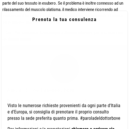
parte del suo tessuto in esubero. Se il problema è inoltre connesso ad un
rilassamento del muscolo platisma, il medico interviene ricorrendo ad
infiltrazioni di botulino o in alternativa optando per un intervento di sutura
Prenota la tua consulenza
tra le bande o una loro interruzione.
Il Dott. Pierfrancesco Bove esegue a
Salerno
interventi per la correzione
del
doppio mento
.
Autore: Dr. Pierfrancesco Bove
Sono il Dr. Pierfrancesco Bove, laureato in Medicina e Chirurgia ed
Visto le numerose richieste provenienti da ogni parte d'Italia
abilitato alla professione medica presso la Seconda Università degli
e d'Europa, si consiglia di prenotare il proprio consulto
Studi di Napoli con il massimo dei voti.
presso la sede preferita quanto prima. #paroladeldottorbove