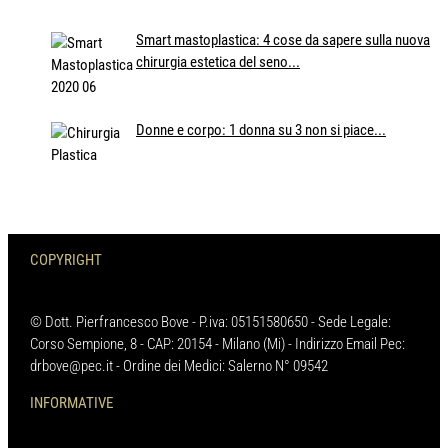
Smart mastoplastica: 4 cose da sapere sulla nuova
chirurgia estetica del seno...
Donne e corpo: 1 donna su 3 non si piace...
COPYRIGHT
© Dott. Pierfrancesco Bove - P.iva: 05151580650 - Sede Legale:
Corso Sempione, 8 - CAP: 20154 - Milano (Mi) - Indirizzo Email Pec:
drbove@pec.it - Ordine dei Medici: Salerno N° 09542
INFORMATIVE