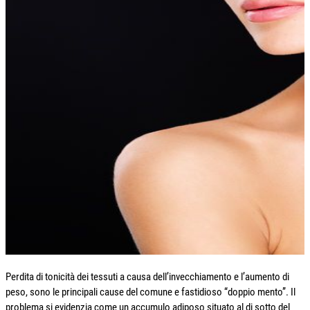
Perdita di tonicità dei tessuti a causa dell’invecchiamento e l’aumento di
peso, sono le principali cause del comune e fastidioso “doppio mento”. Il
problema si evidenzia come un accumulo adiposo situato al di sotto del