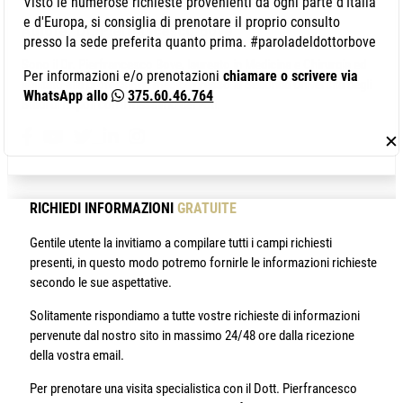
Visto le numerose richieste provenienti da ogni parte d'Italia
e d'Europa, si consiglia di prenotare il proprio consulto
Autore: Dr. Pierfrancesco Bove
presso la sede preferita quanto prima. #paroladeldottorbove
Sono il Dr. Pierfrancesco Bove, laureato in Medicina e Chirurgia ed
Per informazioni e/o prenotazioni
chiamare o scrivere via
abilitato alla professione medica presso la Seconda Università degli
WhatsApp allo
375.60.46.764
Studi di Napoli con il massimo dei voti.
✕
RICHIEDI INFORMAZIONI
GRATUITE
Gentile utente la invitiamo a compilare tutti i campi richiesti
presenti, in questo modo potremo fornirle le informazioni richieste
secondo le sue aspettative.
Solitamente rispondiamo a tutte vostre richieste di informazioni
pervenute dal nostro sito in massimo 24/48 ore dalla ricezione
della vostra email.
Per prenotare una visita specialistica con il Dott. Pierfrancesco