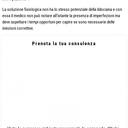
La soluzione fisiologica non ha lo stesso potenziale della lidocaina e con
essa il medico non può notare all’istante la presenza di imperfezioni ma
deve aspettare i tempi opportuni per capire se sono necessarie delle
iniezioni correttive.
Per concludere, una raccomandazione importante ci lascia il nostro
Prenota la tua consulenza
chirurgo, ed è che è lo Smart Botulino sia eseguito sempre da uno
specialista esperto in quanto«…l’aumento della diluizione della sostanza
può determinare un aumento delle probabilità di diffusione del botulino in
modo indesiderato, causando importanti problemi…è fondamentale
affidarsi ad un professionista!».
Per richiedere il trattamento a Salerno potete rivolgervi al Dott. Bove
Pierfrancesco.