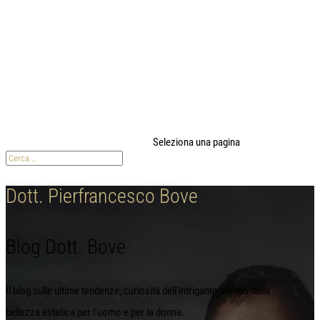
modal-check
Seleziona una pagina
Dott. Pierfrancesco Bove
Blog Dott. Bove
Il blog sulle ultime tendenze, curiosità dell'intrigante mondo della
bellezza estetica per l'uomo e per la donna.