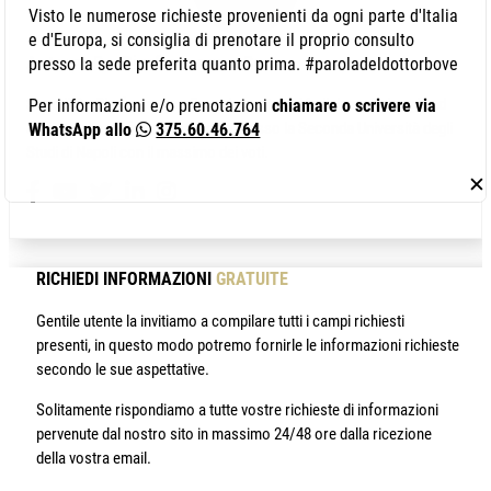
Visto le numerose richieste provenienti da ogni parte d'Italia
e d'Europa, si consiglia di prenotare il proprio consulto
Autore: Dr. Pierfrancesco Bove
presso la sede preferita quanto prima. #paroladeldottorbove
Sono il Dr. Pierfrancesco Bove, laureato in Medicina e Chirurgia ed
Per informazioni e/o prenotazioni
chiamare o scrivere via
abilitato alla professione medica presso la Seconda Università degli
WhatsApp allo
375.60.46.764
Studi di Napoli con il massimo dei voti.
✕
RICHIEDI INFORMAZIONI
GRATUITE
Gentile utente la invitiamo a compilare tutti i campi richiesti
presenti, in questo modo potremo fornirle le informazioni richieste
secondo le sue aspettative.
Solitamente rispondiamo a tutte vostre richieste di informazioni
pervenute dal nostro sito in massimo 24/48 ore dalla ricezione
della vostra email.