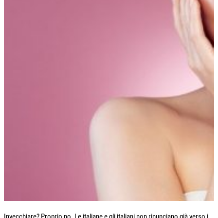
Invecchiare? Proprio no. Le italiane e gli italiani non rinunciano già verso i