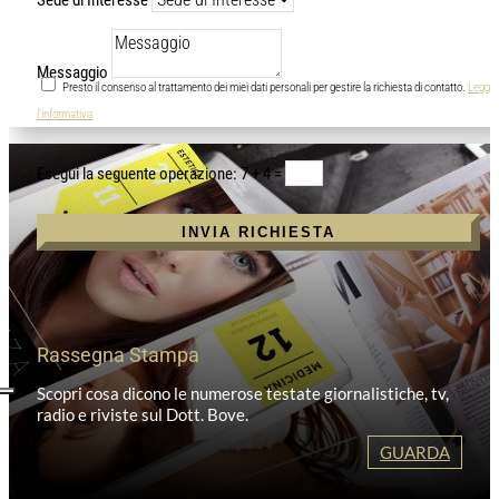
Messaggio
Presto il consenso al trattamento dei miei dati personali per gestire la richiesta di contatto.
Leggi
l'informativa
7 + 4
=
INVIA RICHIESTA
Rassegna Stampa
Scopri cosa dicono le numerose testate giornalistiche, tv,
radio e riviste sul Dott. Bove.
GUARDA