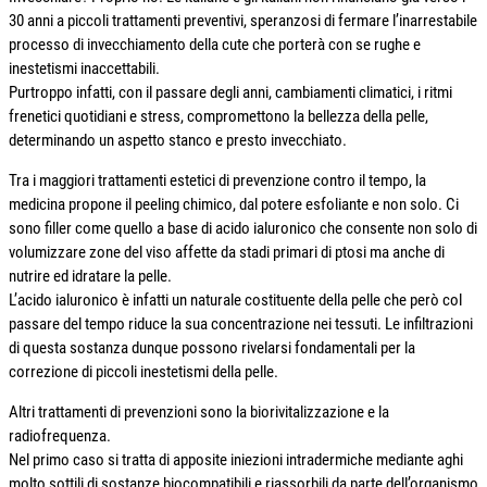
30 anni a piccoli trattamenti preventivi, speranzosi di fermare l’inarrestabile
processo di invecchiamento della cute che porterà con se rughe e
inestetismi inaccettabili.
Purtroppo infatti, con il passare degli anni, cambiamenti climatici, i ritmi
frenetici quotidiani e stress, compromettono la bellezza della pelle,
determinando un aspetto stanco e presto invecchiato.
Tra i maggiori trattamenti estetici di prevenzione contro il tempo, la
medicina propone il peeling chimico, dal potere esfoliante e non solo. Ci
sono filler come quello a base di acido ialuronico che consente non solo di
volumizzare zone del viso affette da stadi primari di ptosi ma anche di
nutrire ed idratare la pelle.
L’acido ialuronico è infatti un naturale costituente della pelle che però col
passare del tempo riduce la sua concentrazione nei tessuti. Le infiltrazioni
di questa sostanza dunque possono rivelarsi fondamentali per la
correzione di piccoli inestetismi della pelle.
Altri trattamenti di prevenzioni sono la biorivitalizzazione e la
radiofrequenza.
Nel primo caso si tratta di apposite iniezioni intradermiche mediante aghi
molto sottili di sostanze biocompatibili e riassorbili da parte dell’organismo