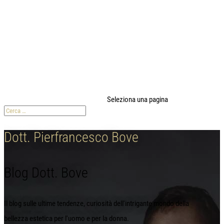
modal-check
Seleziona una pagina
Dott. Pierfrancesco Bove
Blog Dott. Bove
Il blog sulle ultime tendenze, curiosità dell'intrigante mondo della
bellezza estetica per l'uomo e per la donna.