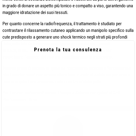
in grado di donare un aspetto più tonico e compatto a viso, garantendo una
maggiore idratazione dei suoi tessuti.
Per quanto concerne la radiofrequenza, il trattamento è studiato per
contrastare il rilassamento cutaneo applicando un manipolo specifico sulla
cute predisposto a generare uno shock termico negli strati più profondi
della pelle tale da innescare una rigenerazione dei suoi tessuti.
Prenota la tua consulenza
Si tratta, in tutti i casi di trattamenti soft e poco invasivi che non
stravolgono l’aspetto del viso ma semplicemente lo migliorano.
Tuttavia prima di iniziare un qualsiasi trattamento estetico è fondamentale
che il medico valuti con dovuta attenzione lo stato di salute del paziente e
conduca quindi una anamnesi delle condizioni della pelle.
Per il vostro trattamenti contro il tempo a
Salerno
rivolgetevi al Dott.
Pierfrancesco Bove.