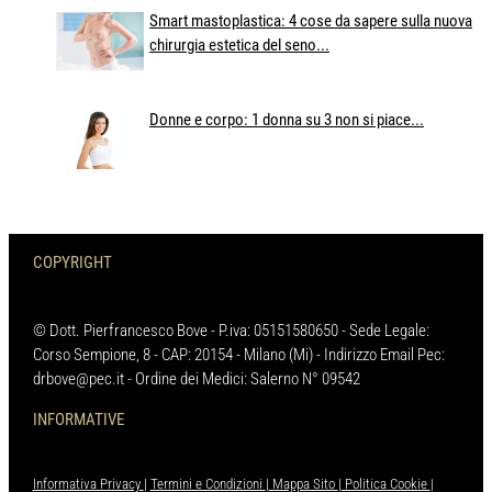
Smart mastoplastica: 4 cose da sapere sulla nuova
chirurgia estetica del seno...
Donne e corpo: 1 donna su 3 non si piace...
COPYRIGHT
© Dott. Pierfrancesco Bove - P.iva: 05151580650 - Sede Legale:
Corso Sempione, 8 - CAP: 20154 - Milano (Mi) - Indirizzo Email Pec:
drbove@pec.it - Ordine dei Medici: Salerno N° 09542
INFORMATIVE
Informativa Privacy
|
Termini e Condizioni
|
Mappa Sito
|
Politica Cookie
|