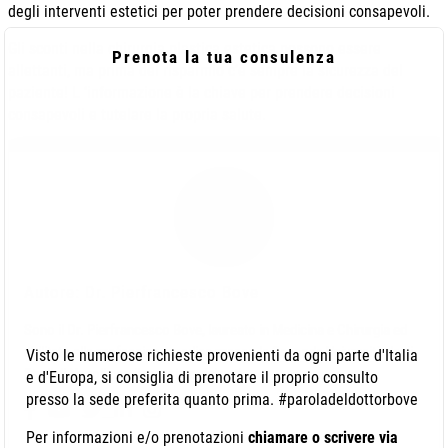
degli interventi estetici per poter prendere decisioni consapevoli.
Gli sconti nella chirurgia plastica estetica possono essere
Prenota la tua consulenza
allettanti, ma prima del risparmio c’è sempre la sicurezza del
paziente! L ‘informazione è la chiave per prendere decisioni
consapevoli e tutelare la propria salute.
Autore: Dr. Pierfrancesco Bove
Sono il Dr. Pierfrancesco Bove, laureato in Medicina e Chirurgia ed
abilitato alla professione medica presso la Seconda Università degli
Visto le numerose richieste provenienti da ogni parte d'Italia
Studi di Napoli con il massimo dei voti.
e d'Europa, si consiglia di prenotare il proprio consulto
presso la sede preferita quanto prima. #paroladeldottorbove
Per informazioni e/o prenotazioni
chiamare o scrivere via