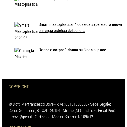
Smart mastoplastica: 4 cose da sapere sulla nuova
chirurgia estetica del seno...
Donne e corpo: 1 donna su 3 non si piace...
COPYRIGHT
© Dott. Pierfrancesco Bove - P.iva: 05151580650 - Sede Legale:
Corso Sempione, 8 - CAP: 20154 - Milano (Mi) - Indirizzo Email Pec:
drbove@pec.it - Ordine dei Medici: Salerno N° 09542