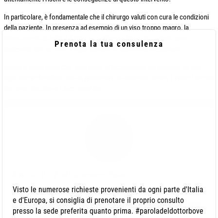
In particolare, è fondamentale che il chirurgo valuti con cura le condizioni
della paziente. In presenza ad esempio di un viso troppo magro, la
rimozione della bolla di bichat potrebbe produrre un risultato poco
Prenota la tua consulenza
piacevole, con un volto troppo scavato e addirittura invecchiato.
Inoltre è importante che l’intervento di bichectomia sia eseguito da uno
specialista che abbia cura di preservare da eventuali lesioni il ramo buccale
del nervo facciale e i dotti parotidei.
Autore: Dr. Pierfrancesco Bove
Visto le numerose richieste provenienti da ogni parte d'Italia
Sono il Dr. Pierfrancesco Bove, laureato in Medicina e Chirurgia ed
e d'Europa, si consiglia di prenotare il proprio consulto
abilitato alla professione medica presso la Seconda Università degli
presso la sede preferita quanto prima. #paroladeldottorbove
Studi di Napoli con il massimo dei voti.