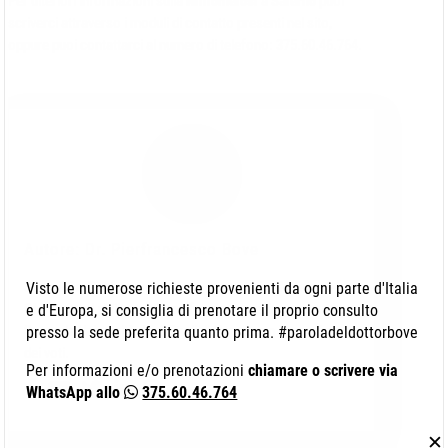
Per ulteriori informazioni sulla
Ninfomeiosi
a
Salerno
puoi
scriverci attraverso i moduli di contatto presenti nel sito,
oppure puoi contattarci al numero di telefono: 375.60.46.764.
Autore: Dr. Pierfrancesco Bove
Sono il Dr. Pierfrancesco Bove, laureato in Medicina e
Visto le numerose richieste provenienti da ogni parte d'Italia
Chirurgia ed abilitato alla professione medica presso la
e d'Europa, si consiglia di prenotare il proprio consulto
Seconda Università degli Studi di Napoli con il massimo
presso la sede preferita quanto prima. #paroladeldottorbove
dei voti.
Per informazioni e/o prenotazioni
chiamare o scrivere via
WhatsApp allo
375.60.46.764
✕