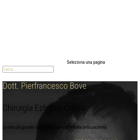
modal-check
Seleziona una pagina
Dott. Pierfrancesco Bove
Chirurgia Estetica Corpo
La mia più grande soddisfazione è la felicità della paziente.