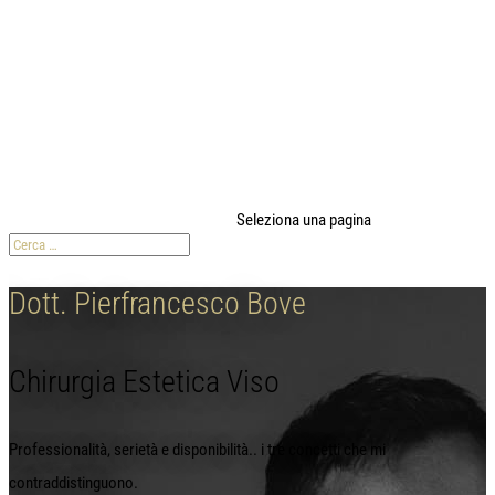
modal-check
Seleziona una pagina
Dott. Pierfrancesco Bove
Chirurgia Estetica Viso
Professionalità, serietà e disponibilità.. i tre concetti che mi
contraddistinguono.