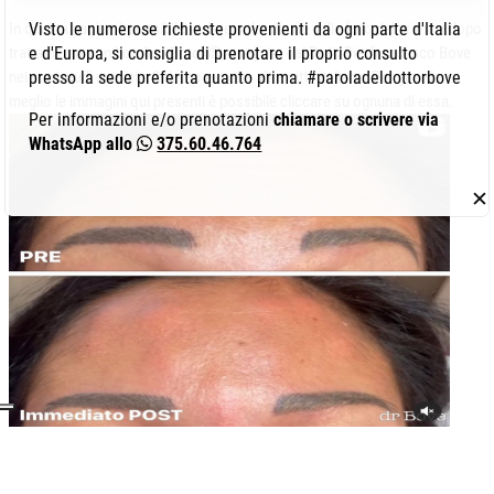
In questa pagina è possibile vedere solo alcune delle foto del prima e dopo
Visto le numerose richieste provenienti da ogni parte d'Italia
trattamento con botulino Botox®, eseguito dal Dott. Pierfrancesco Bove
e d'Europa, si consiglia di prenotare il proprio consulto
nei suoi studi medici a Salerno e molte altre città italiane. Per guardare
presso la sede preferita quanto prima. #paroladeldottorbove
meglio le immagini qui presenti è possibile cliccare su ognuna di essa.
Per informazioni e/o prenotazioni
chiamare o scrivere via
WhatsApp allo
375.60.46.764
✕